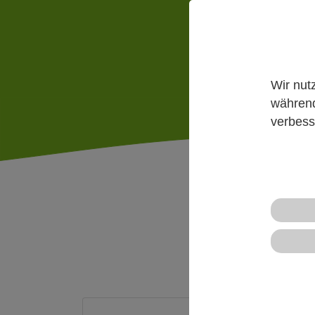
Mehr
Wir nut
während
verbess