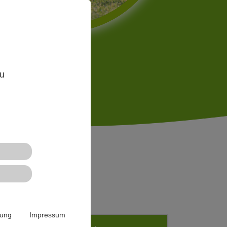
,
zu
n
rung
Impressum