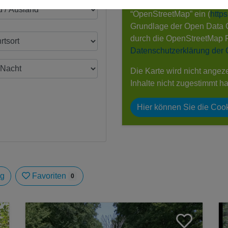
Wir binden an dieser Stell
“OpenStreetMap” ein (
http
Grundlage der Open Data
durch die OpenStreetMap 
Datenschutzerklärung der
Die Karte wird nicht angez
Inhalte nicht zugestimmt h
Hier können Sie die Cook
ag
Favoriten
0