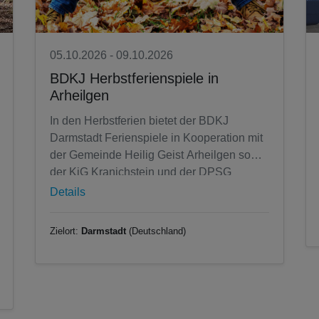
05.10.2026 - 09.10.2026
BDKJ Herbstferienspiele in
Arheilgen
In den Herbstferien bietet der BDKJ
Darmstadt Ferienspiele in Kooperation mit
der Gemeinde Heilig Geist Arheilgen sowie
der KjG Kranichstein und der DPSG
Arheilgen an. Diese finden vom 5. bis 09....
Details
Zielort:
Darmstadt
(Deutschland)