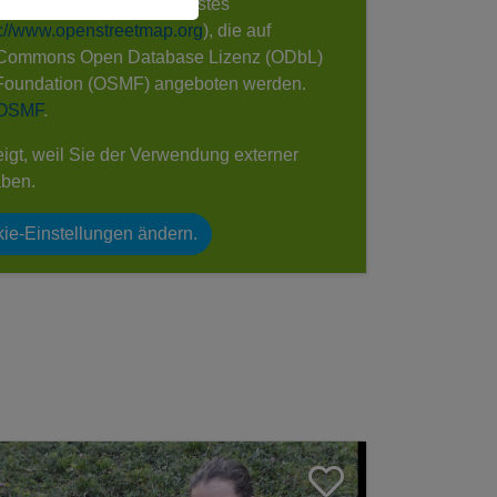
e die Landkarten des Dienstes
s://www.openstreetmap.org
), die auf
 Commons Open Database Lizenz (ODbL)
Foundation (OSMF) angeboten werden.
 OSMF
.
eigt, weil Sie der Verwendung externer
aben.
ie-Einstellungen ändern.