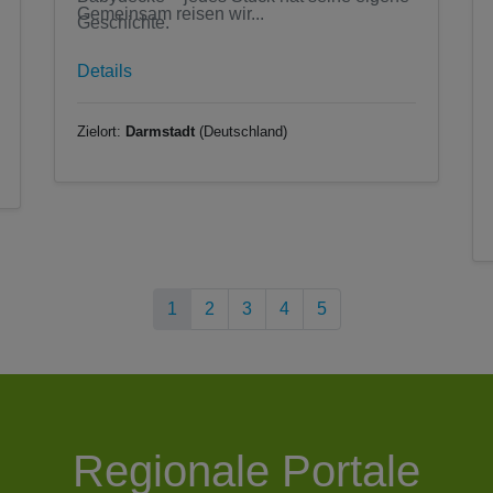
Gemeinsam reisen wir...
Geschichte.
Details
Zielort:
Darmstadt
(Deutschland)
1
2
3
4
5
Regionale Portale