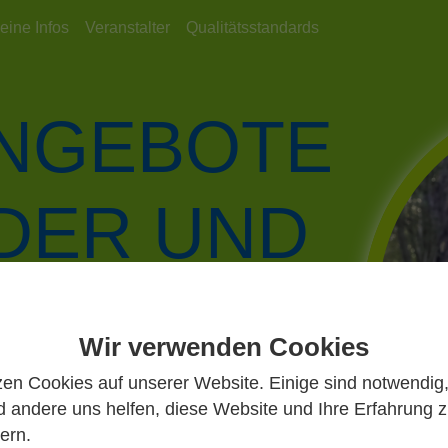
eine Infos
Veranstalter
Qualitätsstandards
ANGEBOTE
NDER UND
DLICHE
Wir verwenden Cookies
zen Cookies auf unserer Website. Einige sind notwendig
Jugendverbände, der Jugendämter und
 andere uns helfen, diese Website und Ihre Erfahrung 
gendarbeit in Hessen und darüber
ern.
aus!