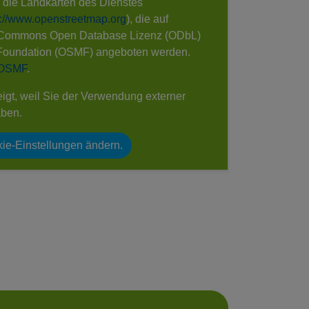
e die Landkarten des Dienstes
s://www.openstreetmap.org
), die auf
 Commons Open Database Lizenz (ODbL)
Foundation (OSMF) angeboten werden.
 OSMF
.
eigt, weil Sie der Verwendung externer
aben.
ie-Einstellungen ändern.