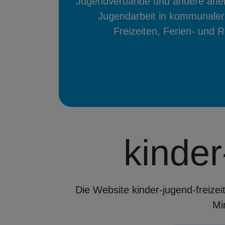
Jugendverbände und andere anerk
Jugendarbeit in kommunaler
Freizeiten, Ferien- und 
kinder
Die Website kinder-jugend-freize
Mi