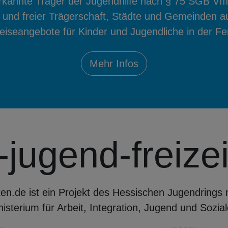
annte Träger der Jugendhilfe nach § 75 SGB VIII
 und freier Trägerschaft, Städte und Gemeinden a
Reiseangebote für Kinder und Jugendliche in der Fer
Mehr Infos
-jugend-freize
iten.de ist ein Projekt des Hessischen Jugendrings
nisterium für Arbeit, Integration, Jugend und Sozial