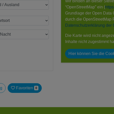
Wir binden an dieser Stell
“OpenStreetMap” ein (
http
Grundlage der Open Data
durch die OpenStreetMap 
Datenschutzerklärung der
Die Karte wird nicht angez
Inhalte nicht zugestimmt h
Hier können Sie die Cook
ag
Favoriten
0