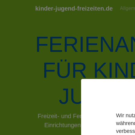
kinder-jugend-freizeiten.de
Allgem
FERIEN
FÜR KI
JUGEN
Previous
Wir nut
Freizeit- und Ferienangebote der 
während
Einrichtungen der kommunalen Ju
verbess
hin