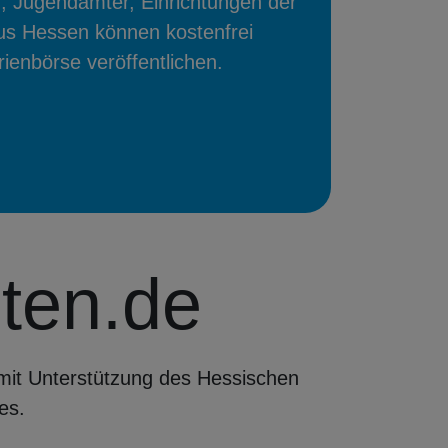
, Jugendämter, Einrichtungen der
us Hessen können kostenfrei
ienbörse veröffentlichen.
iten.de
 mit Unterstützung des Hessischen
es.