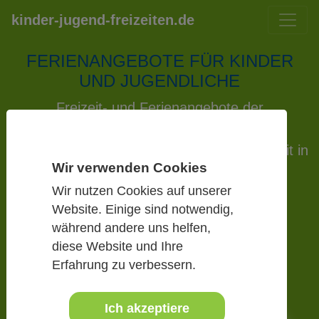
kinder-jugend-freizeiten.de
FERIENANGEBOTE FÜR KINDER
UND JUGENDLICHE
Freizeit- und Ferienangebote der
Jugendverbände, der Jugendämter und
Einrichtungen der kommunalen Jugendarbeit in
Wir verwenden Cookies
Hessen und darüber hinaus!
Wir nutzen Cookies auf unserer
Website. Einige sind notwendig,
Mehr Infos
während andere uns helfen,
diese Website und Ihre
Erfahrung zu verbessern.
Ich akzeptiere
Previous
Next