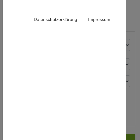
Ferienfreizeiten
Datenschutzerklärung
Impressum
Suchen