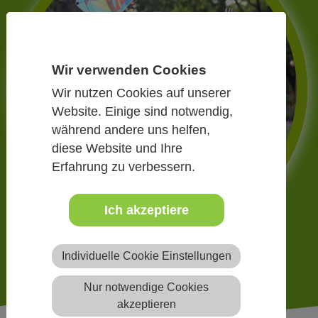
Wir verwenden Cookies
Wir nutzen Cookies auf unserer
Website. Einige sind notwendig,
während andere uns helfen,
diese Website und Ihre
Erfahrung zu verbessern.
Ich akzeptiere
Individuelle Cookie Einstellungen
Nur notwendige Cookies
akzeptieren