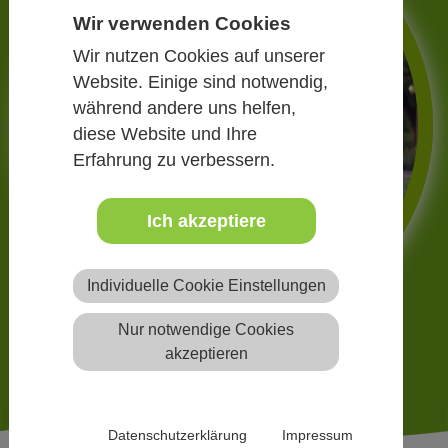
Wir verwenden Cookies
Wir nutzen Cookies auf unserer
Website. Einige sind notwendig,
während andere uns helfen,
diese Website und Ihre
Erfahrung zu verbessern.
Ich akzeptiere
Individuelle Cookie Einstellungen
Nur notwendige Cookies
akzeptieren
Datenschutzerklärung
Impressum