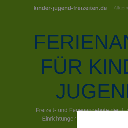
kinder-jugend-freizeiten.de
Allgem
FERIEN
FÜR KI
JUGEN
Previous
Freizeit- und Ferienangebote der 
Einrichtungen der kommunalen Ju
hin