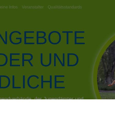
eine Infos
Veranstalter
Qualitätsstandards
ANGEBOTE
NDER UND
DLICHE
Jugendverbände, der Jugendämter und
gendarbeit in Hessen und darüber
aus!