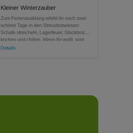
Kleiner Winterzauber
Zum Ferienausklang erlebt ihr noch zwei
schöne Tage in den Streuobstwiesen:
Schafe streicheln, Lagerfeuer, Stockbrot,
kochen und chillen. Wenn Ihr wollt, wird
auch gewerkelt: zum Beispiel Kerzen...
Details