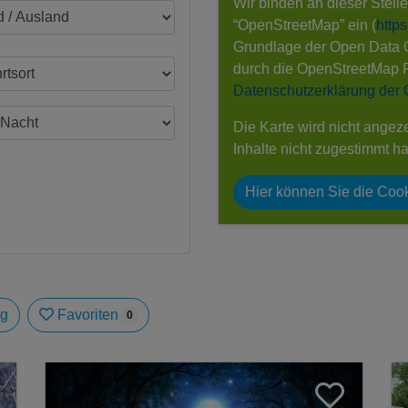
Wir binden an dieser Stell
“OpenStreetMap” ein (
http
Grundlage der Open Data
durch die OpenStreetMap 
Datenschutzerklärung der
Die Karte wird nicht angez
Inhalte nicht zugestimmt h
Hier können Sie die Cook
ag
Favoriten
0