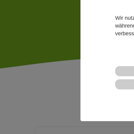
Wir nut
Mehr
während
verbess