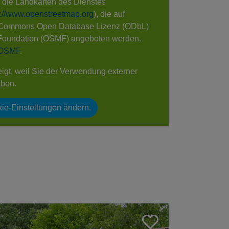
e die Landkarten des Dienstes
s://www.openstreetmap.org
), die auf
 Commons Open Database Lizenz (ODbL)
Foundation (OSMF) angeboten werden.
 OSMF
.
eigt, weil Sie der Verwendung externer
aben.
ie-Einstellungen ändern.