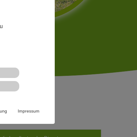
,
zu
n
rung
Impressum