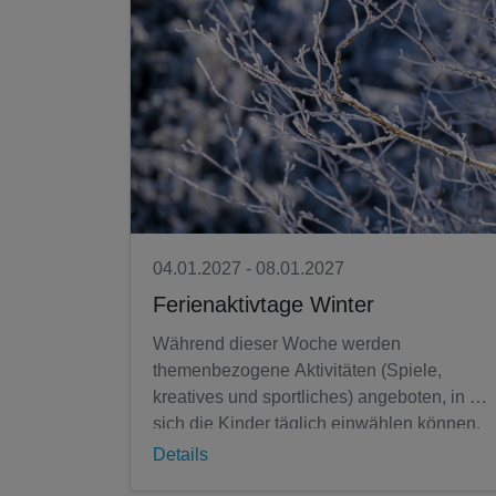
04.01.2027 - 08.01.2027
Ferienaktivtage Winter
Während dieser Woche werden
themenbezogene Aktivitäten (Spiele,
kreatives und sportliches) angeboten, in die
sich die Kinder täglich einwählen können.
Es gibt ein warmes Mittagessen. Ein
Details
besonderes...