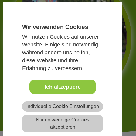
Wir verwenden Cookies
Wir nutzen Cookies auf unserer
Website. Einige sind notwendig,
während andere uns helfen,
diese Website und Ihre
Erfahrung zu verbessern.
Ich akzeptiere
Individuelle Cookie Einstellungen
Nur notwendige Cookies
akzeptieren