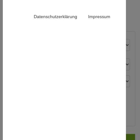
Ferienfreizeiten
Datenschutzerklärung
Impressum
Suchen