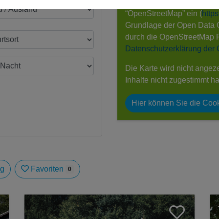
Wir binden an dieser Stell
“OpenStreetMap” ein (
http
Grundlage der Open Data
durch die OpenStreetMap 
Datenschutzerklärung der
Die Karte wird nicht angez
Inhalte nicht zugestimmt h
Hier können Sie die Cook
ag
Favoriten
0