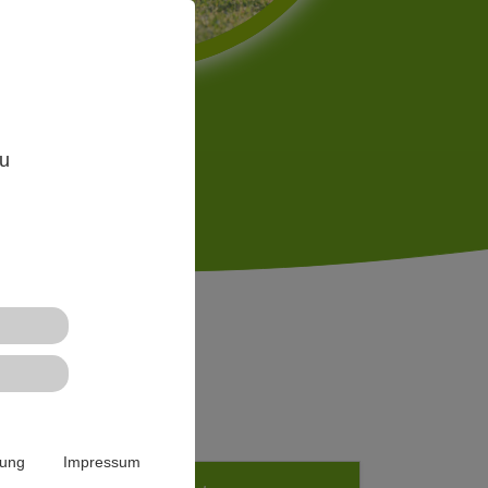
,
zu
n
rung
Impressum