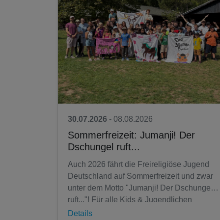
30.07.2026
- 08.08.2026
Sommerfreizeit: Jumanji! Der
Dschungel ruft...
Auch 2026 fährt die Freireligiöse Jugend
Deutschland auf Sommerfreizeit und zwar
unter dem Motto "Jumanji! Der Dschungel
ruft..."! Für alle Kids & Jugendlichen
zwischen 6 und 16 Jahren warten 10
Details