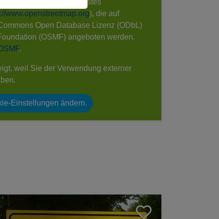
e die Landkarten des Dienstes
s://www.openstreetmap.org
), die auf
 Commons Open Database Lizenz (ODbL)
Foundation (OSMF) angeboten werden.
 OSMF
.
eigt, weil Sie der Verwendung externer
aben.
ie-Einstellungen ändern.