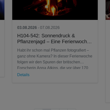
03.08.2026
- 07.08.2026
H104-542: Sonnendruck &
Pflanzenjagd – Eine Ferienwoche
auf den Spuren von Anna Atkins
Habt ihr schon mal Pflanzen fotografiert –
Für Kinder von 8 bis 14 Jahren
ganz ohne Kamera? In dieser Ferienwoche
(junge vhs)
folgen wir den Spuren der britischen
Forscherin Anna Atkins, die vor über 170
Jahren Pflanzen mit Licht sichtbar...
Details