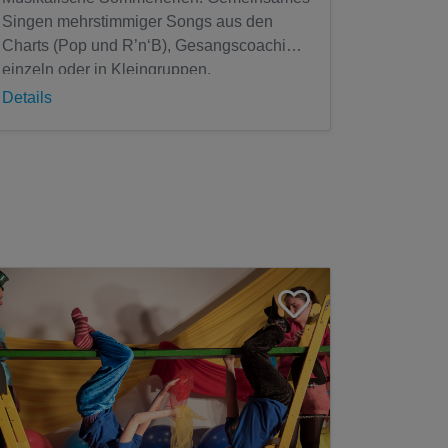
Singen mehrstimmiger Songs aus den
Charts (Pop und R’n‘B), Gesangscoaching
einzeln oder in Kleingruppen,
Bühnenperformance-Workshop, inklusive
Details
Basics für den...