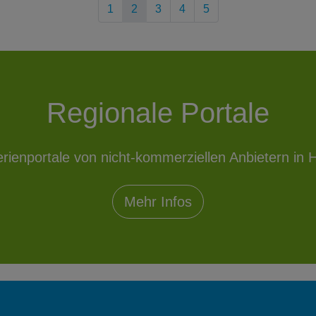
1
2
3
4
5
Regionale Portale
erienportale von nicht-kommerziellen Anbietern in H
Mehr Infos