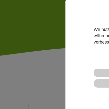
Mehr
Wir nut
während
verbess