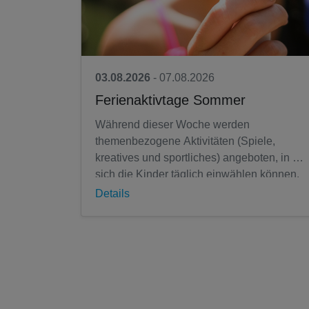
03.08.2026
- 07.08.2026
Ferienaktivtage Sommer
Während dieser Woche werden
themenbezogene Aktivitäten (Spiele,
kreatives und sportliches) angeboten, in die
sich die Kinder täglich einwählen können.
Es gibt ein warmes Mittagessen. Ein
Details
besonderes...