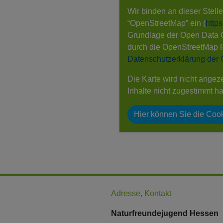
Wir binden an dieser Stell
“OpenStreetMap” ein (
http
Grundlage der Open Data
durch die OpenStreetMap 
Datenschutzerklärung der
Die Karte wird nicht angez
Inhalte nicht zugestimmt h
Hier können Sie die Cook
Adresse, Kontakt
Naturfreundejugend Hessen