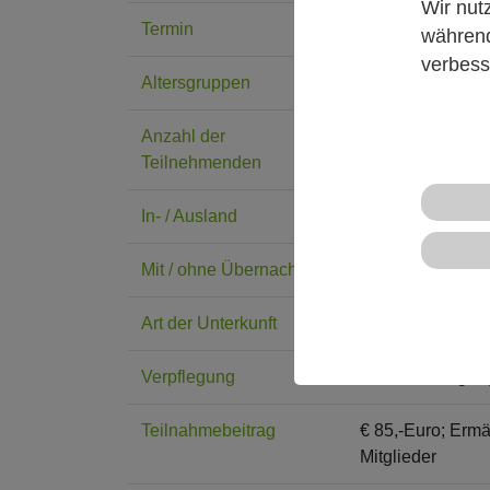
Wir nut
Termin
24.04.2026 - 26
während
verbess
Altersgruppen
8 - 12 Jahre
Anzahl der
10
Teilnehmenden
In- / Ausland
Inland
Mit / ohne Übernachtung
mit Übernachtun
Art der Unterkunft
Mehrbettzimmer
Verpflegung
Selbstversorgung
Teilnahmebeitrag
€ 85,-Euro; Ermä
Mitglieder