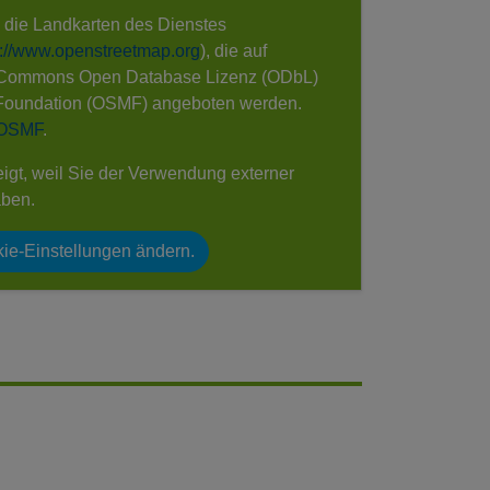
e die Landkarten des Dienstes
s://www.openstreetmap.org
), die auf
 Commons Open Database Lizenz (ODbL)
Foundation (OSMF) angeboten werden.
 OSMF
.
eigt, weil Sie der Verwendung externer
aben.
ie-Einstellungen ändern.