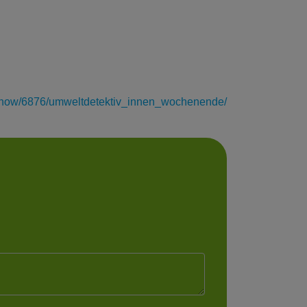
/show/6876/umweltdetektiv_innen_wochenende/