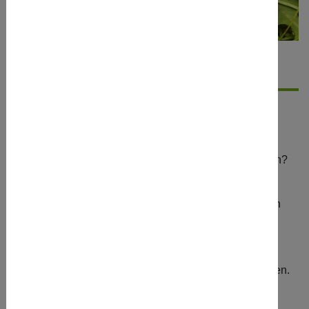
Details
Kurzbeschreibung
Ein Mensch, ein Tier, ein Monster oder ein ganz
besonderes Wesen – wer zieht in dein Miniaturhaus ein?
Zuerst erwecken wir unsere Figuren zum Leben – mit
Phantasie, Farbe und verschiedenen Materialien. Dann
bauen wir ihnen passende Häuser: gemütlich, verrückt,
groß, klein, zauberhaft, abenteuerlich – Auf jeden Fall
KUNTERBUNT! Türen, Fenster, Möbel und geheime
Ecken – alles darf nach Lust und Laune gestaltet werden.
Hat dein Bewohner eine Familie oder Freunde? Wie