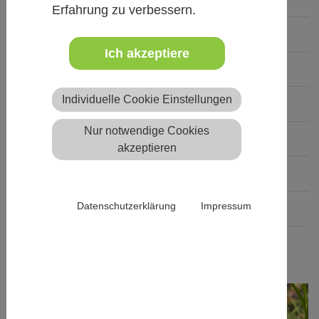
Erfahrung zu verbessern.
Anzahl der Teilnehmenden
22
Ich akzeptiere
In- / Ausland
Inland
Individuelle Cookie Einstellungen
Mit / ohne Übernachtung
ohne Übernachtung
Nur notwendige Cookies
Art der Unterkunft
Ohne Unterbringung
akzeptieren
Verpflegung
keine Verpflegung
Datenschutzerklärung
Impressum
Teilnahmebeitrag
€ 205
Barrierefreiheit
teilweise