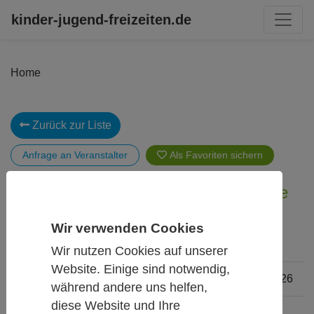
kinder-jugend-freizeiten.de
Home
Zurück zur Liste
Anfrage an Veranstalter
Als Favoriten
„XY zieht ein!“ – Hausbau für Deine
Wunschbewohner - Ausgebucht
Wir verwenden Cookies
Wir nutzen Cookies auf unserer
Website. Einige sind notwendig,
Termin
03.08.2026 - 07.08.2026
während andere uns helfen,
diese Website und Ihre
Altersgruppen
4 - 14 Jahre