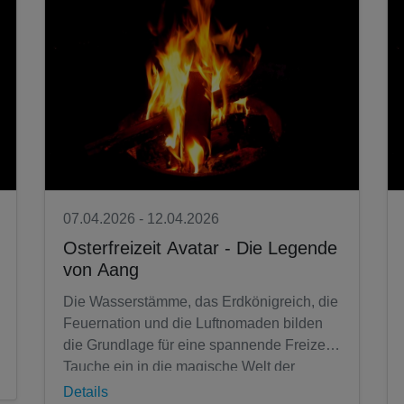
07.04.2026 - 12.04.2026
Osterfreizeit Avatar - Die Legende
von Aang
Die Wasserstämme, das Erdkönigreich, die
Feuernation und die Luftnomaden bilden
die Grundlage für eine spannende Freizeit.
Tauche ein in die magische Welt der
Elemente und probiere dich aus. Lerne,...
Details