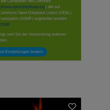
e die Landkarten des Dienstes
s://www.openstreetmap.org
), die auf
 Commons Open Database Lizenz (ODbL)
Foundation (OSMF) angeboten werden.
 OSMF
.
eigt, weil Sie der Verwendung externer
aben.
ie-Einstellungen ändern.