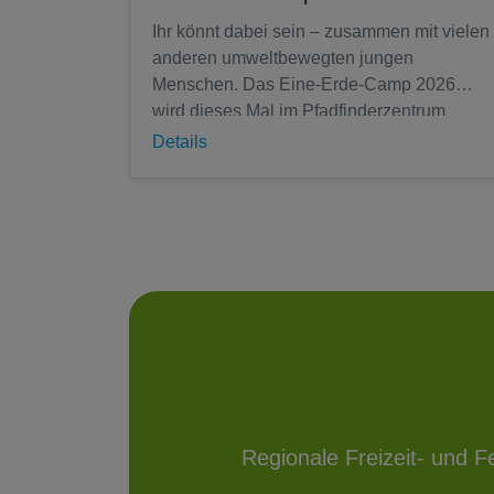
Ihr könnt dabei sein – zusammen mit vielen
anderen umweltbewegten jungen
Menschen. Das Eine-Erde-Camp 2026
wird dieses Mal im Pfadfinderzentrum
Lilienwald in Petterweil stattfinden. Dich
Details
erwartet eine...
Regionale Freizeit- und F