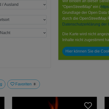
Wir binden an dieser Stell
“OpenStreetMap” ein (
http
Grundlage der Open Data
durch die OpenStreetMap 
Datenschutzerklärung der
Die Karte wird nicht angez
Inhalte nicht zugestimmt h
Hier können Sie die Cook
ag
Favoriten
0