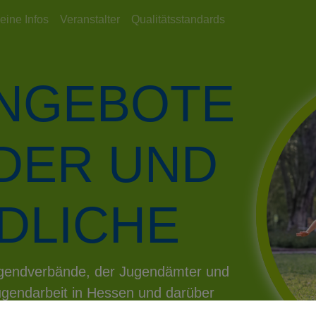
eine Infos
Veranstalter
Qualitätsstandards
ANGEBOTE
NDER UND
DLICHE
Jugendverbände, der Jugendämter und
gendarbeit in Hessen und darüber
aus!