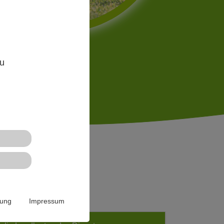
,
zu
n
rung
Impressum