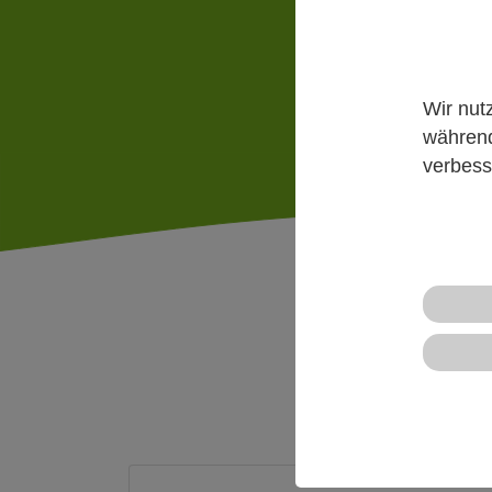
Mehr
Wir nut
während
verbess