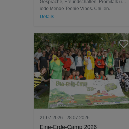
Gespräche, Freundschaften, Promitalk und
jede Menge Teenie Vibes. Chillen,
quatschen, lachen und mit...
Details
21.07.2026 - 28.07.2026
Eine-Erde-Camp 2026