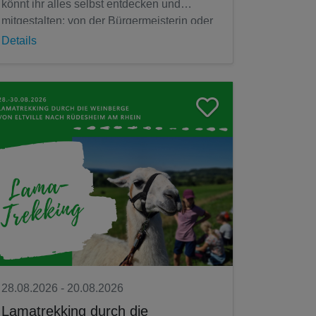
könnt ihr alles selbst entdecken und
mitgestalten: von der Bürgermeisterin oder
dem Bürgermeister über Gesetze und...
Details
28.08.2026 - 20.08.2026
Lamatrekking durch die