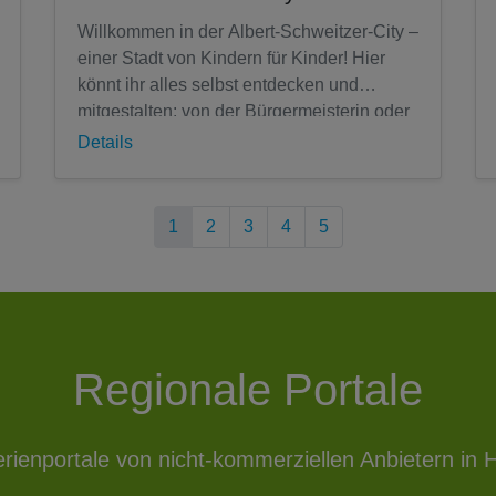
Willkommen in der Albert-Schweitzer-City –
einer Stadt von Kindern für Kinder! Hier
könnt ihr alles selbst entdecken und
mitgestalten: von der Bürgermeisterin oder
dem Bürgermeister über Gesetze und...
Details
1
2
3
4
5
Regionale Portale
erienportale von nicht-kommerziellen Anbietern in H