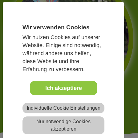
Wir verwenden Cookies
Wir nutzen Cookies auf unserer
Website. Einige sind notwendig,
während andere uns helfen,
diese Website und Ihre
Erfahrung zu verbessern.
Ich akzeptiere
Individuelle Cookie Einstellungen
Nur notwendige Cookies
akzeptieren