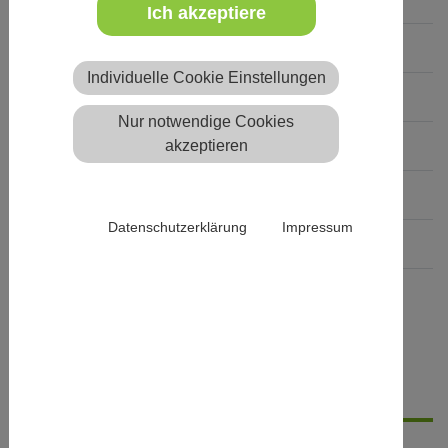
Ich akzeptiere
In- / Ausland
Inland
Individuelle Cookie Einstellungen
Mit / ohne Übernachtung
mit Übernachtung
Nur notwendige Cookies
akzeptieren
Art der Unterkunft
Mehrbettzimmer
Verpflegung
Vollverpflegung
Datenschutzerklärung
Impressum
Teilnahmebeitrag
€ 160€
Barrierefreiheit
teilweise
Details