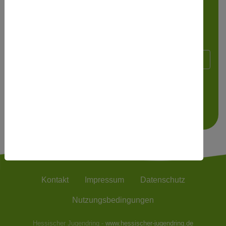
Wenn Sie das Wort nicht lesen können,
bitte hier
klicken
.
Kontakt
Impressum
Datenschutz
Nutzungsbedingungen
Hessischer Jugendring -
www.hessischer-jugendring.de