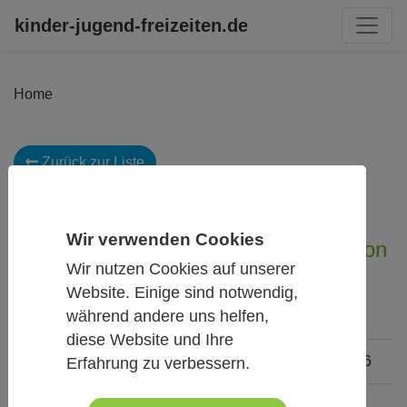
kinder-jugend-freizeiten.de
Home
Zurück zur Liste
Anfrage an Veranstalter
Als Favoriten
Wir verwenden Cookies
Osterfreizeit Avatar - Die Legende von
Wir nutzen Cookies auf unserer
Aang
Website. Einige sind notwendig,
während andere uns helfen,
diese Website und Ihre
Termin
07.04.2026 - 12.04.2026
Erfahrung zu verbessern.
Altersgruppen
6 - 14 Jahre