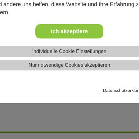
 andere uns helfen, diese Website und Ihre Erfahrung 
ern.
ernachtung
Ich akzeptiere
ttzimmer
Individuelle Cookie Einstellungen
rpflegung
Nur notwendige Cookies akzeptieren
se
Datenschutzerklä