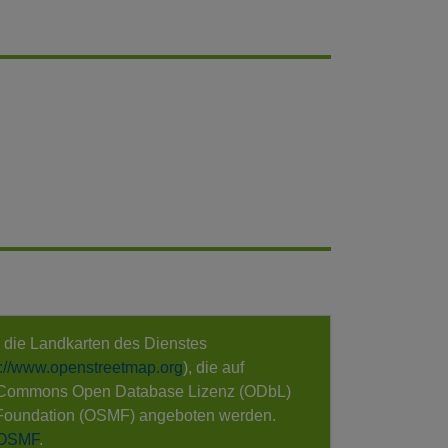
e die Landkarten des Dienstes
s://www.openstreetmap.org
), die auf
 Commons Open Database Lizenz (ODbL)
Foundation (OSMF) angeboten werden.
 OSMF
.