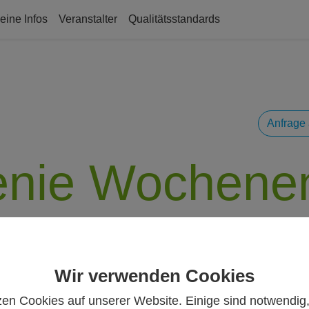
eine Infos
Veranstalter
Qualitätsstandards
Anfrage 
enie Wochene
2026 - 17.05.2026
Wir verwenden Cookies
zen Cookies auf unserer Website. Einige sind notwendig
5 Jahre