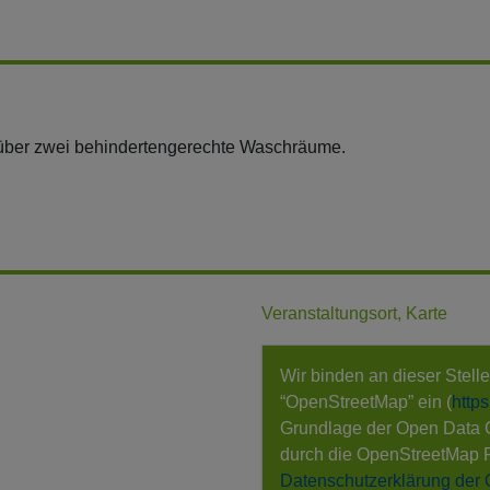
gt über zwei behindertengerechte Waschräume.
Veranstaltungsort, Karte
Wir binden an dieser Stell
“OpenStreetMap” ein (
http
Grundlage der Open Data
durch die OpenStreetMap 
Datenschutzerklärung der