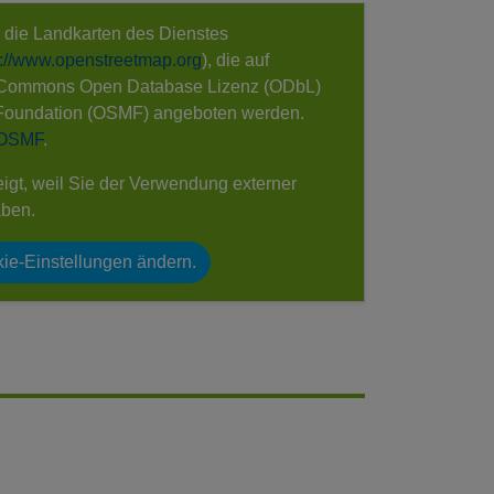
e die Landkarten des Dienstes
s://www.openstreetmap.org
), die auf
 Commons Open Database Lizenz (ODbL)
Foundation (OSMF) angeboten werden.
 OSMF
.
eigt, weil Sie der Verwendung externer
aben.
ie-Einstellungen ändern.