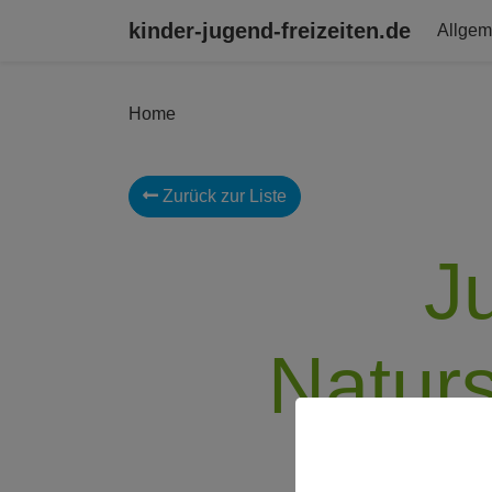
kinder-jugend-freizeiten.de
Allgem
Home
Zurück zur Liste
J
Natur