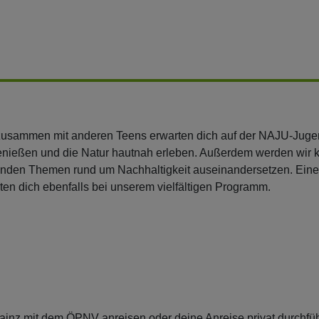
r zusammen mit anderen Teens erwarten dich auf der NAJU-Juge
genießen und die Natur hautnah erleben. Außerdem werden wir k
nden Themen rund um Nachhaltigkeit auseinandersetzen. Eine
en dich ebenfalls bei unserem vielfältigen Programm.
inz mit dem ÖPNV anreisen oder deine Anreise privat durchfü