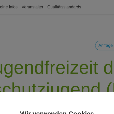
eine Infos
Veranstalter
Qualitätsstandards
Anfrage 
ugendfreizeit d
schutzjugend 
Wir verwenden Cookies