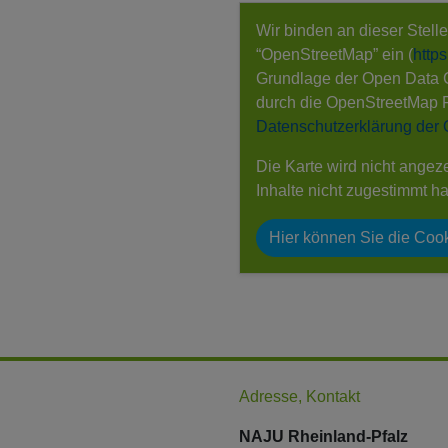
Wir binden an dieser Stell
“OpenStreetMap” ein (
http
Grundlage der Open Data
durch die OpenStreetMap 
Datenschutzerklärung der
Die Karte wird nicht angez
Inhalte nicht zugestimmt h
Hier können Sie die Cook
Adresse, Kontakt
NAJU Rheinland-Pfalz