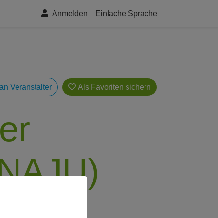
Anmelden
Einfache Sprache
an Veranstalter
Als Favoriten
er
(NAJU)