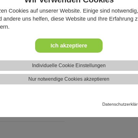
.2026 - 03.07.2026
zen Cookies auf unserer Website. Einige sind notwendig
 andere uns helfen, diese Website und Ihre Erfahrung 
15 Jahre
ern.
Ich akzeptiere
d
Individuelle Cookie Einstellungen
Nur notwendige Cookies akzeptieren
bettzimmer
erpflegung
Datenschutzerklä
Kinder- und Jugendfreizeit 
0/200/50