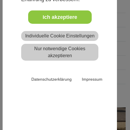
Anzahl der Teilnehmenden
22
Ich akzeptiere
In- / Ausland
Inland
Mit / ohne Übernachtung
ohne Übernachtung
Individuelle Cookie Einstellungen
Art der Unterkunft
Ohne Unterbringung
Nur notwendige Cookies
akzeptieren
Verpflegung
keine Verpflegung
Teilnahmebeitrag
€ 205
Datenschutzerklärung
Impressum
Barrierefreiheit
teilweise