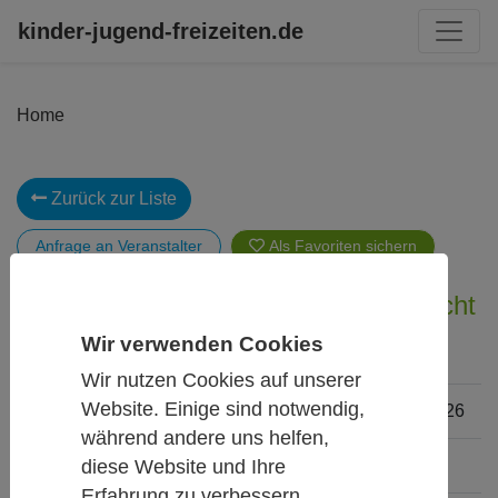
kinder-jugend-freizeiten.de
Home
Zurück zur Liste
Anfrage an Veranstalter
Als Favoriten
Unterwegs im Stadtraum - Ausgebucht
Wir verwenden Cookies
Wir nutzen Cookies auf unserer
Website. Einige sind notwendig,
Termin
29.06.2026 - 03.07.2026
während andere uns helfen,
diese Website und Ihre
Altersgruppen
4 - 14 Jahre
Erfahrung zu verbessern.