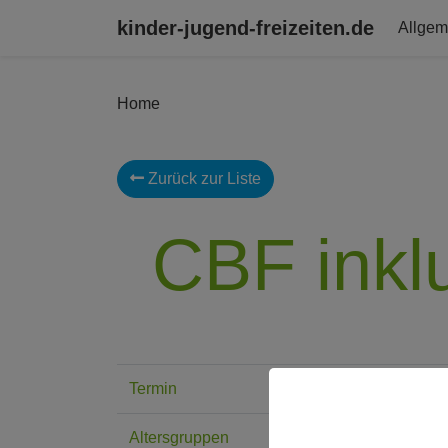
kinder-jugend-freizeiten.de
Allgem
Home
Zurück zur Liste
CBF inklu
Termin
29.06
Altersgruppen
7 - 1