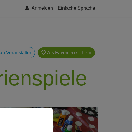
Anmelden
Einfache Sprache
an Veranstalter
Als Favoriten
rienspiele