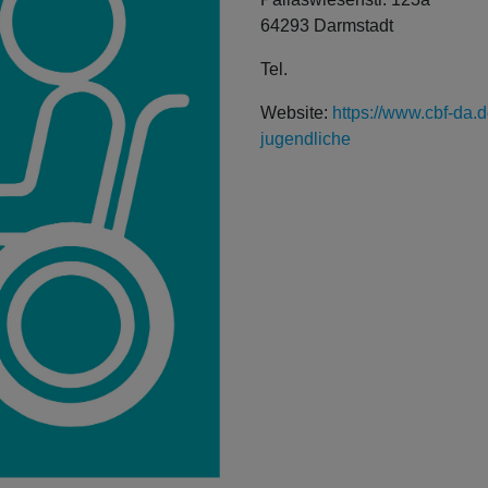
64293 Darmstadt
Tel.
Website:
https://www.cbf-da.d
jugendliche