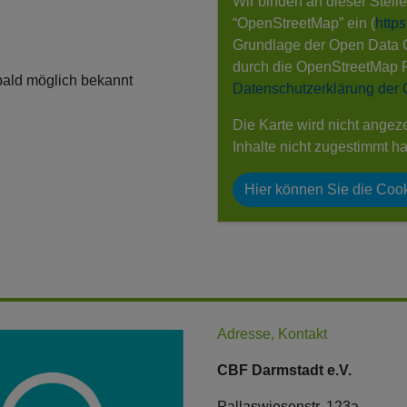
Wir binden an dieser Stell
“OpenStreetMap” ein (
http
Grundlage der Open Data
durch die OpenStreetMap 
bald möglich bekannt
Datenschutzerklärung der
Die Karte wird nicht angez
Inhalte nicht zugestimmt h
Hier können Sie die Cook
Adresse, Kontakt
CBF Darmstadt e.V.
Pallaswiesenstr. 123a