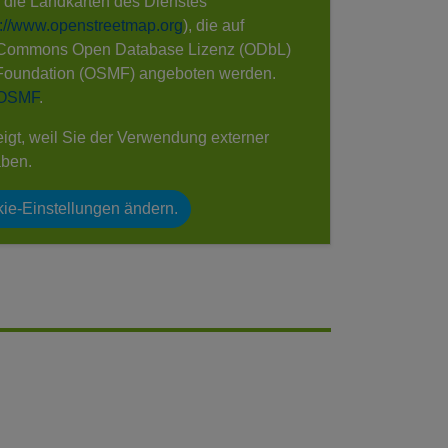
e die Landkarten des Dienstes
s://www.openstreetmap.org
), die auf
 Commons Open Database Lizenz (ODbL)
Foundation (OSMF) angeboten werden.
 OSMF
.
eigt, weil Sie der Verwendung externer
aben.
ie-Einstellungen ändern.