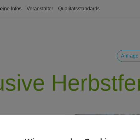
eine Infos
Veranstalter
Qualitätsstandards
Anfrage 
sive Herbstfe
.2026 - 10.07.2026
7 Jahre