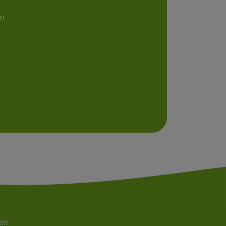
en
en